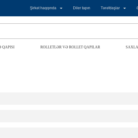
Şirkət haqqında
Diler tapın
Tərəfdaşlar
 QAPISI
ROLLETLƏR VƏ ROLLET QAPILAR
SAXLA