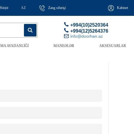
Əlaqə
AZ
Zəng sifarişi
Kabinet
+994(10)2520364
+994(12)5264376
info@doorhan.az
MA AVADANLIĞI
MANEƏLƏR
AKSESUARLAR