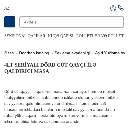
AZ
SEKSIONAL QAPILAR
KÜÇƏ QAPISI
ROLLETLƏR VƏ ROLLET Q
Əsas
Doorhan kataloq
Saxlama avadanliği
Aşiri Yükləmə Ava
4LT SERIYALI DÖRD CÜT QAYÇI ILƏ
QALDIRICI MASA
Dörd cüt qayçı ilə qaldırıcı masa həm sənaye, həm də məişət
fəaliyyətinin müxtəlif sahələrində istifadə olunur, yüklərin müxtəlif
səviyyələrə qaldırılmasını və endirilməsini təmin edir. Lift
masasının istifadəsi binaların müxtəlif səviyyələri arasında ən
rahat yük əlaqəsini təşkil etməyə imkan verir. Lift masasının
istismarı etibarlıdır və saxlanması asandır.