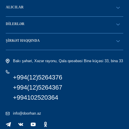
ALICILAR
SİFARİŞ VERİN
DILERLƏR
Konfiqurasiya kataloqu
SATICI OLMAQ
Find a dealer
ŞIRKƏT HAQQINDA
LC-yə giriş
Tariximiz
Bakı şəhəri, Xəzər rayonu, Qala qəsəbəsi Binə küçəsi 33, bina 33
+994(12)5264376
+994(12)5264367
+994102520364
info@doorhan.az