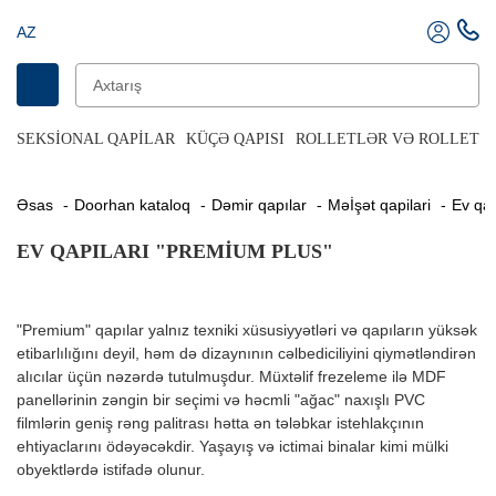
AZ
SEKSIONAL QAPILAR
KÜÇƏ QAPISI
ROLLETLƏR VƏ ROLLET Q
Əsas
Doorhan kataloq
Dəmir qapılar
Məİşət qapilari
Ev qa
EV QAPILARI "PREMIUM PLUS"
"Premium" qapılar yalnız texniki xüsusiyyətləri və qapıların yüksək
etibarlılığını deyil, həm də dizaynının cəlbediciliyini qiymətləndirən
alıcılar üçün nəzərdə tutulmuşdur. Müxtəlif frezeleme ilə MDF
panellərinin zəngin bir seçimi və həcmli "ağac" naxışlı PVC
filmlərin geniş rəng palitrası hətta ən tələbkar istehlakçının
ehtiyaclarını ödəyəcəkdir. Yaşayış və ictimai binalar kimi mülki
obyektlərdə istifadə olunur.