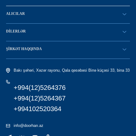
ALICILAR
SİFARİŞ VERİN
DILERLƏR
Konfiqurasiya kataloqu
SATICI OLMAQ
Find a dealer
ŞIRKƏT HAQQINDA
LC-yə giriş
Tariximiz
Bakı şəhəri, Xəzər rayonu, Qala qəsəbəsi Binə küçəsi 33, bina 33
+994(12)5264376
+994(12)5264367
+994102520364
info@doorhan.az