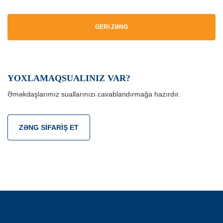
GERI ZƏNG
YOXLAMAQSUALINIZ VAR?
Əməkdaşlarımız suallarınızı cavablandırmağa hazırdır.
ZƏNG SIFARIŞ ET