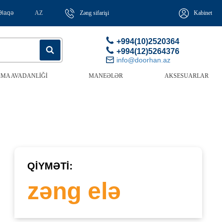
Əlaqə
AZ
Zəng sifarişi
Kabinet
+994(10)2520364
+994(12)5264376
info@doorhan.az
MA AVADANLIĞI
MANEƏLƏR
AKSESUARLAR
QIYMƏTI:
zəng elə