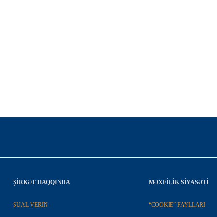
ŞIRKƏT HAQQINDA
MƏXFİLİK SİYASƏTİ
SUAL VERİN
“COOKİE” FAYLLARI