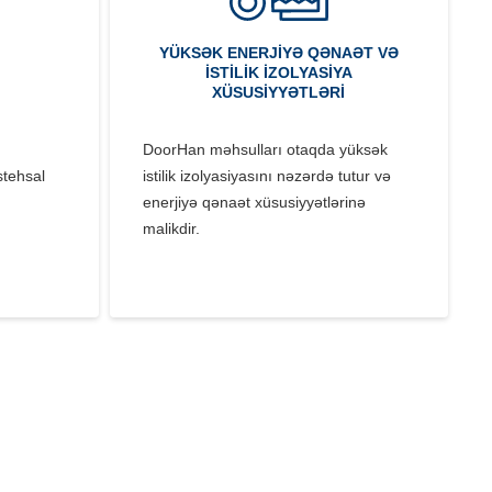
YÜKSƏK ENERJIYƏ QƏNAƏT VƏ
ISTILIK IZOLYASIYA
XÜSUSIYYƏTLƏRI
DoorHan məhsulları otaqda yüksək
stehsal
istilik izolyasiyasını nəzərdə tutur və
enerjiyə qənaət xüsusiyyətlərinə
malikdir.