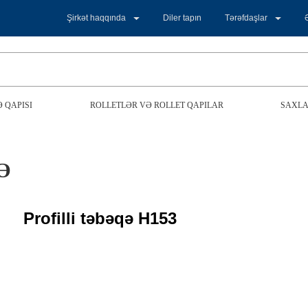
Şirkət haqqında
Diler tapın
Tərəfdaşlar
 QAPISI
ROLLETLƏR VƏ ROLLET QAPILAR
SAXLA
Ə
Profilli təbəqə H153