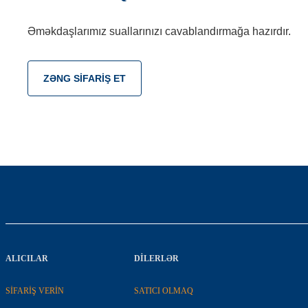
Əməkdaşlarımız suallarınızı cavablandırmağa hazırdır.
ZƏNG SIFARIŞ ET
ALICILAR
DILERLƏR
SİFARİŞ VERİN
SATICI OLMAQ