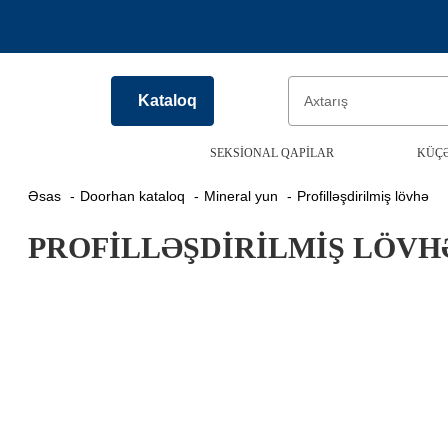
Kataloq
SEKSIONAL QAPILAR
KÜÇƏ
Əsas
Doorhan kataloq
Mineral yun
Profilləşdirilmiş lövhə
PROFILLƏŞDIRILMIŞ LÖVH