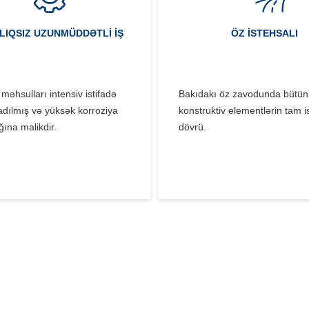
LIQSIZ UZUNMÜDDƏTLI IŞ
ÖZ ISTEHSALI
əhsulları intensiv istifadə
Bakıdakı öz zavodunda bütün
dılmış və yüksək korroziya
konstruktiv elementlərin tam i
ğına malikdir.
dövrü.