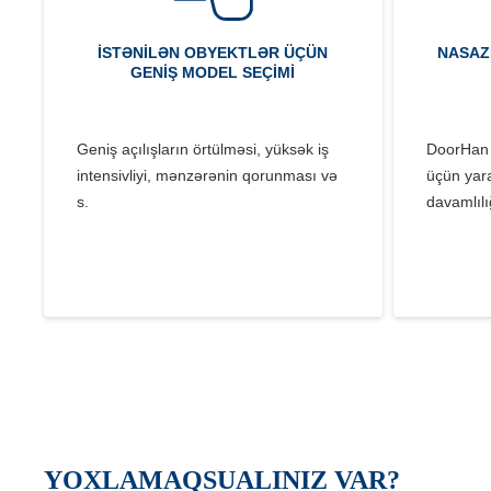
İSTƏNILƏN OBYEKTLƏR ÜÇÜN
NASAZ
GENIŞ MODEL SEÇIMI
Geniş açılışların örtülməsi, yüksək iş
DoorHan m
intensivliyi, mənzərənin qorunması və
üçün yara
s.
davamlılı
YOXLAMAQSUALINIZ VAR?