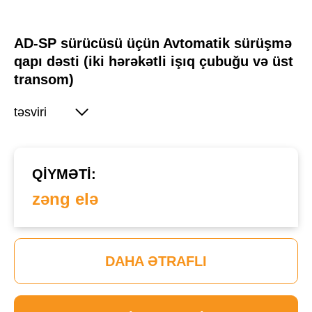
AD-SP sürücüsü üçün Avtomatik sürüşmə
qapı dəsti (iki hərəkətli işıq çubuğu və üst
transom)
təsviri
QIYMƏTI:
zəng elə
DAHA ƏTRAFLI