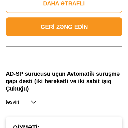
DAHA ƏTRAFLI
GERI ZƏNG EDIN
AD-SP sürücüsü üçün Avtomatik sürüşmə
qapı dəsti (iki hərəkətli və iki sabit işıq
Çubuğu)
təsviri
QIYMƏTI: