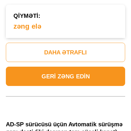
QIYMƏTI:
zəng elə
DAHA ƏTRAFLI
GERI ZƏNG EDIN
AD-SP sürücüsü üçün Avtomatik sürüşmə