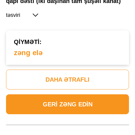
qapı dəsti (iki daşınan tam şüşəli kanat)
təsviri
QIYMƏTI:
zəng elə
DAHA ƏTRAFLI
GERI ZƏNG EDIN