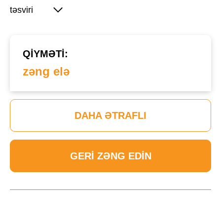
təsviri
QIYMƏTI:
zəng elə
DAHA ƏTRAFLI
GERI ZƏNG EDIN