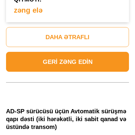
zəng elə
DAHA ƏTRAFLI
GERI ZƏNG EDIN
AD-SP sürücüsü üçün Avtomatik sürüşmə
qapı dəsti (iki hərəkətli, iki sabit qanad və
üstündə transom)