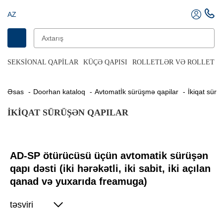
AZ
SEKSIONAL QAPILAR
KÜÇƏ QAPISI
ROLLETLƏR VƏ ROLLET Q
Əsas
Doorhan kataloq
Avtomatİk sürüşmə qapilar
İkiqat sür
İKIQAT SÜRÜŞƏN QAPILAR
AD-SP ötürücüsü üçün avtomatik sürüşən
qapı dəsti (iki hərəkətli, iki sabit, iki açılan
qanad və yuxarıda freamuga)
təsviri