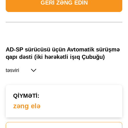
GERI ZƏNG EDIN
AD-SP sürücüsü üçün Avtomatik sürüşmə
qapı dəsti (iki hərəkətli işıq Çubuğu)
təsviri
QIYMƏTI:
zəng elə