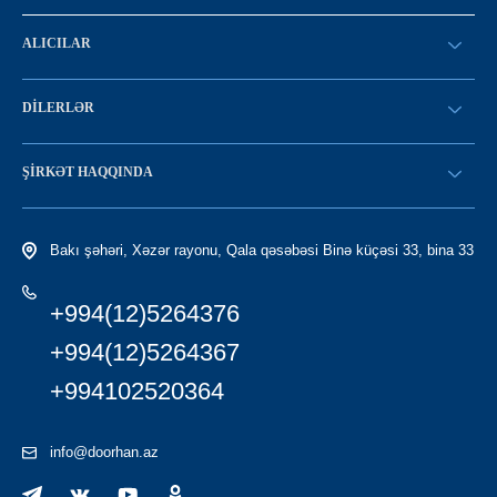
ALICILAR
SİFARİŞ VERİN
DILERLƏR
Konfiqurasiya kataloqu
SATICI OLMAQ
Find a dealer
ŞIRKƏT HAQQINDA
LC-yə giriş
Tariximiz
Bakı şəhəri, Xəzər rayonu, Qala qəsəbəsi Binə küçəsi 33, bina 33
+994(12)5264376
+994(12)5264367
+994102520364
info@doorhan.az