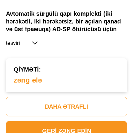
Avtomatik sürgülü qapı komplekti (iki
hərəkətli, iki hərəkətsiz, bir açılan qanad
və üst fрамuqa) AD-SP ötürücüsü üçün
təsviri
QIYMƏTI:
zəng elə
DAHA ƏTRAFLI
GERI ZƏNG EDIN