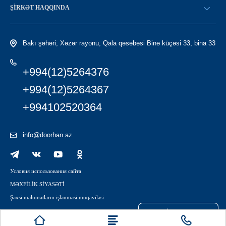
Find a dealer
ŞIRKƏT HAQQINDA
LC-yə giriş
Tariximiz
Bakı şəhəri, Xəzər rayonu, Qala qəsəbəsi Binə küçəsi 33, bina 33
+994(12)5264376
+994(12)5264367
+994102520364
info@doorhan.az
Условия использования сайта
MƏXFİLİK SİYASƏTİ
Şəxsi məlumatların işlənməsi müqaviləsi
COOKİE FAYLLARI