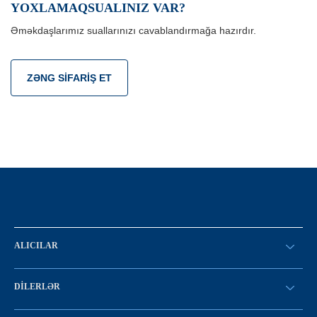
YOXLAMAQSUALINIZ VAR?
Əməkdaşlarımız suallarınızı cavablandırmağa hazırdır.
ZƏNG SIFARIŞ ET
ALICILAR
SİFARİŞ VERİN
DILERLƏR
Konfiqurasiya kataloqu
SATICI OLMAQ