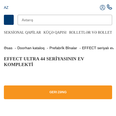
AZ
SEKSIONAL QAPILAR
KÜÇƏ QAPISI
ROLLETLƏR VƏ ROLLET Q
Əsas
Doorhan kataloq
Prefabrİk Bİnalar
EFFECT seriyalı ev d
EFFECT ULTRA 44 SERIYASININ EV
KOMPLEKTI
GERI ZƏNG