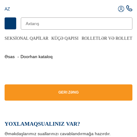
AZ
SEKSIONAL QAPILAR
KÜÇƏ QAPISI
ROLLETLƏR VƏ ROLLET Q
Əsas
Doorhan kataloq
GERI ZƏNG
YOXLAMAQSUALINIZ VAR?
Əməkdaşlarımız suallarınızı cavablandırmağa hazırdır.