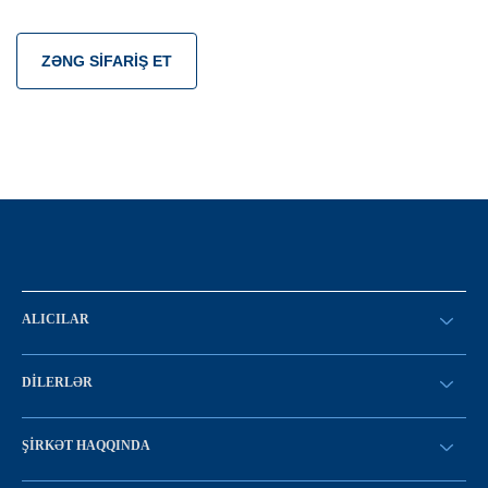
ZƏNG SIFARIŞ ET
ALICILAR
SİFARİŞ VERİN
DILERLƏR
Konfiqurasiya kataloqu
SATICI OLMAQ
Find a dealer
ŞIRKƏT HAQQINDA
LC-yə giriş
Tariximiz