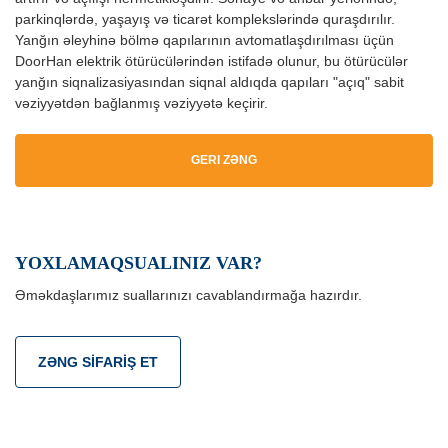
parkinqlərdə, yaşayış və ticarət komplekslərində quraşdırılır.
Yanğın əleyhinə bölmə qapılarının avtomatlaşdırılması üçün
DoorHan elektrik ötürücülərindən istifadə olunur, bu ötürücülər
yanğın siqnalizasiyasından siqnal aldıqda qapıları "açıq" sabit
vəziyyətdən bağlanmış vəziyyətə keçirir.
GERI ZƏNG
YOXLAMAQSUALINIZ VAR?
Əməkdaşlarımız suallarınızı cavablandırmağa hazırdır.
ZƏNG SIFARIŞ ET