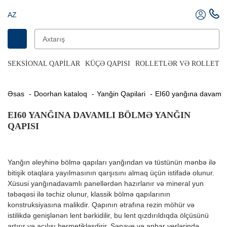
AZ
SEKSIONAL QAPILAR
KÜÇƏ QAPISI
ROLLETLƏR VƏ ROLLET Q
Əsas
Doorhan kataloq
Yanğin Qapilari
EI60 yanğına davamlı
EI60 YANĞINA DAVAMLI BÖLMƏ YANĞIN
QAPISI
Yanğın əleyhinə bölmə qapıları yanğından və tüstünün mənbə ilə
bitişik otaqlara yayılmasının qarşısını almaq üçün istifadə olunur.
Xüsusi yanğınadavamlı panellərdən hazırlanır və mineral yun
təbəqəsi ilə təchiz olunur, klassik bölmə qapılarının
konstruksiyasına malikdir. Qapının ətrafına rezin möhür və
istilikdə genişlənən lent bərkidilir, bu lent qızdırıldıqda ölçüsünü
artırır və açılışı hermetikləşdirir. Sənaye və anbar yerlərində,