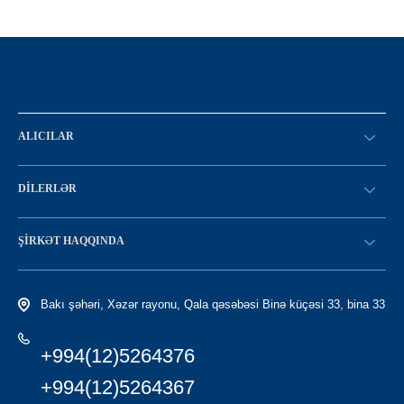
ALICILAR
SİFARİŞ VERİN
DILERLƏR
Konfiqurasiya kataloqu
SATICI OLMAQ
Find a dealer
ŞIRKƏT HAQQINDA
LC-yə giriş
Tariximiz
Bakı şəhəri, Xəzər rayonu, Qala qəsəbəsi Binə küçəsi 33, bina 33
+994(12)5264376
+994(12)5264367