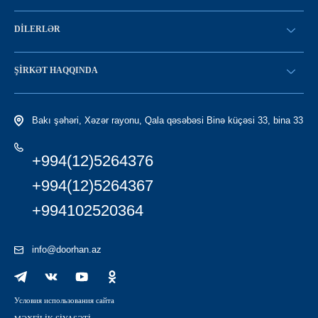
SİFARİŞ VERİN
DILERLƏR
Konfiqurasiya kataloqu
SATICI OLMAQ
Find a dealer
ŞIRKƏT HAQQINDA
LC-yə giriş
Tariximiz
Bakı şəhəri, Xəzər rayonu, Qala qəsəbəsi Binə küçəsi 33, bina 33
+994(12)5264376
+994(12)5264367
+994102520364
info@doorhan.az
Условия использования сайта