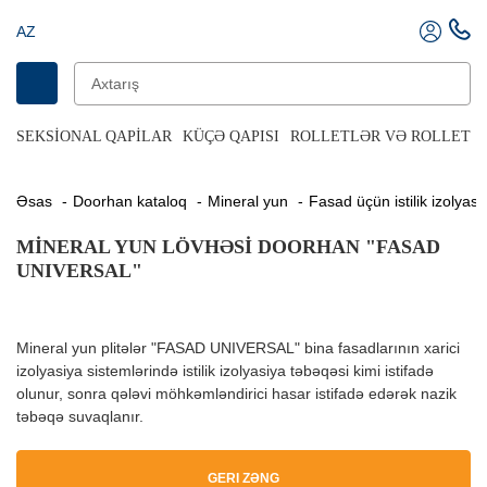
AZ
SEKSIONAL QAPILAR
KÜÇƏ QAPISI
ROLLETLƏR VƏ ROLLET Q
Əsas
Doorhan kataloq
Mineral yun
Fasad üçün istilik izolyasi
MINERAL YUN LÖVHƏSI DOORHAN "FASAD
UNIVERSAL"
Mineral yun plitələr "FASAD UNIVERSAL" bina fasadlarının xarici
izolyasiya sistemlərində istilik izolyasiya təbəqəsi kimi istifadə
olunur, sonra qələvi möhkəmləndirici hasar istifadə edərək nazik
təbəqə suvaqlanır.
GERI ZƏNG