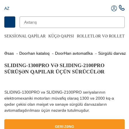
AZ
SEKSIONAL QAPILAR
KÜÇƏ QAPISI
ROLLETLƏR VƏ ROLLET Q
Əsas
Doorhan kataloq
DoorHan avtomatİka
Sürgülü darvaza
SLIDING-1300PRO VƏ SLIDING-2100PRO
SÜRÜŞƏN QAPILAR ÜÇÜN SÜRÜCÜLƏR
SLIDING-1300PRO və SLIDING-2100PRO seriyalarının
elektromexaniki motorları müvafiq olaraq 1300 və 2000 kq-a
qədər çəkisi olan məişət və sənaye sürgülü darvazaların
avtomatlaşdırılması üçün nəzərdə tutulmuşdur.
GERI ZƏNG