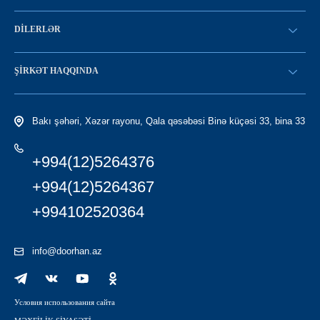
SİFARİŞ VERİN
DILERLƏR
Konfiqurasiya kataloqu
SATICI OLMAQ
Find a dealer
ŞIRKƏT HAQQINDA
LC-yə giriş
Tariximiz
Bakı şəhəri, Xəzər rayonu, Qala qəsəbəsi Binə küçəsi 33, bina 33
+994(12)5264376
+994(12)5264367
+994102520364
info@doorhan.az
Условия использования сайта