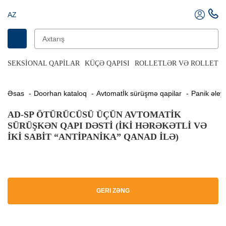
AZ
SEKSIONAL QAPILAR
KÜÇƏ QAPISI
ROLLETLƏR VƏ ROLLET Q
Əsas
Doorhan kataloq
Avtomatİk sürüşmə qapilar
Panik əle
AD-SP ÖTÜRÜCÜSÜ ÜÇÜN AVTOMATIK
SÜRÜŞKƏN QAPI DƏSTI (IKI HƏRƏKƏTLI VƏ
IKI SABIT “ANTIPANIKA” QANAD ILƏ)
GERI ZƏNG