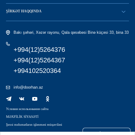
SATICI OLMAQ
Find a dealer
ŞIRKƏT HAQQINDA
LC-yə giriş
Tariximiz
Bakı şəhəri, Xəzər rayonu, Qala qəsəbəsi Binə küçəsi 33, bina 33
+994(12)5264376
+994(12)5264367
+994102520364
info@doorhan.az
Условия использования сайта
MƏXFİLİK SİYASƏTİ
Şəxsi məlumatların işlənməsi müqaviləsi
COOKİE FAYLLARI