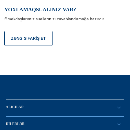
YOXLAMAQSUALINIZ VAR?
Əməkdaşlarımız suallarınızı cavablandırmağa hazırdır.
ZƏNG SIFARIŞ ET
ALICILAR
SİFARİŞ VERİN
DILERLƏR
Konfiqurasiya kataloqu