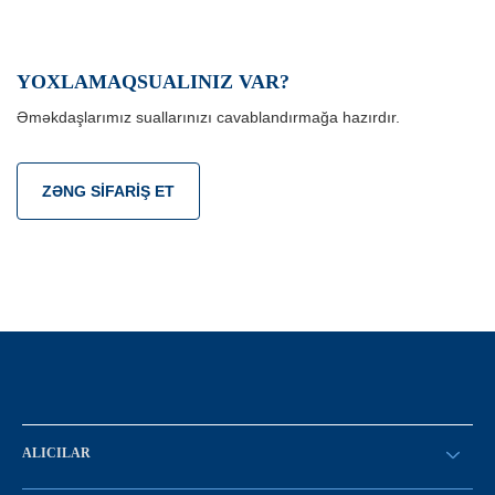
YOXLAMAQSUALINIZ VAR?
Əməkdaşlarımız suallarınızı cavablandırmağa hazırdır.
ZƏNG SIFARIŞ ET
ALICILAR
SİFARİŞ VERİN