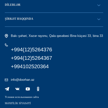
DILERLƏR
Konfiqurasiya kataloqu
SATICI OLMAQ
Find a dealer
ŞIRKƏT HAQQINDA
LC-yə giriş
Tariximiz
Bakı şəhəri, Xəzər rayonu, Qala qəsəbəsi Binə küçəsi 33, bina 33
+994(12)5264376
+994(12)5264367
+994102520364
info@doorhan.az
Условия использования сайта
MƏXFİLİK SİYASƏTİ