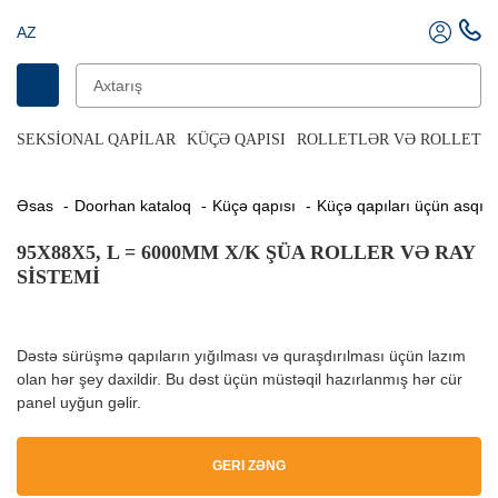
AZ
SEKSIONAL QAPILAR
KÜÇƏ QAPISI
ROLLETLƏR VƏ ROLLET Q
Əsas
Doorhan kataloq
Küçə qapısı
Küçə qapıları üçün asqı d
95X88X5, L = 6000MM X/K ŞÜA ROLLER VƏ RAY
SISTEMI
Dəstə sürüşmə qapıların yığılması və quraşdırılması üçün lazım
olan hər şey daxildir. Bu dəst üçün müstəqil hazırlanmış hər cür
panel uyğun gəlir.
GERI ZƏNG