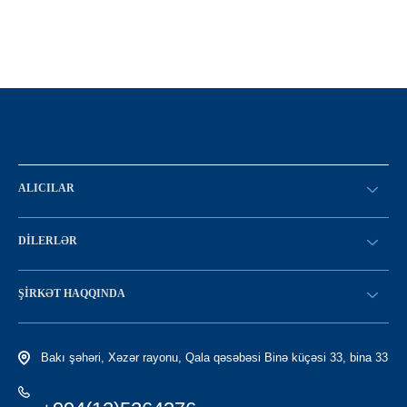
ALICILAR
SİFARİŞ VERİN
DILERLƏR
Konfiqurasiya kataloqu
SATICI OLMAQ
Find a dealer
ŞIRKƏT HAQQINDA
LC-yə giriş
Tariximiz
Bakı şəhəri, Xəzər rayonu, Qala qəsəbəsi Binə küçəsi 33, bina 33