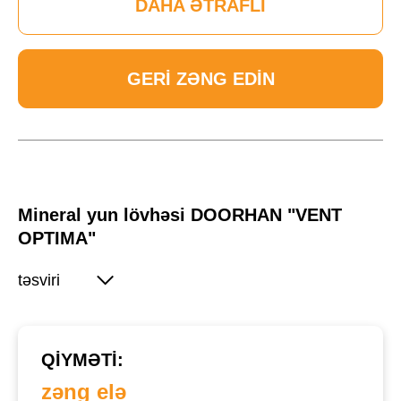
DAHA ƏTRAFLI
GERI ZƏNG EDIN
Mineral yun lövhəsi DOORHAN "VENT
OPTIMA"
təsviri
QIYMƏTI:
zəng elə