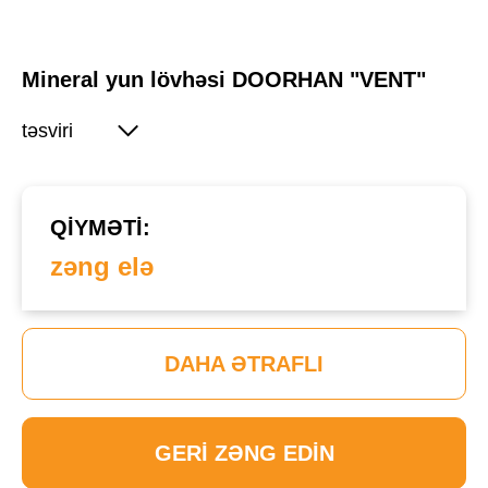
Mineral yun lövhəsi DOORHAN "VENT"
təsviri
QIYMƏTI:
zəng elə
DAHA ƏTRAFLI
GERI ZƏNG EDIN