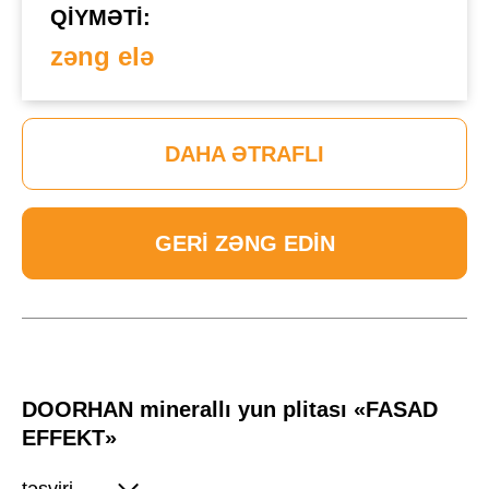
QIYMƏTI:
zəng elə
DAHA ƏTRAFLI
GERI ZƏNG EDIN
DOORHAN minerallı yun plitası «FASAD
EFFEKT»