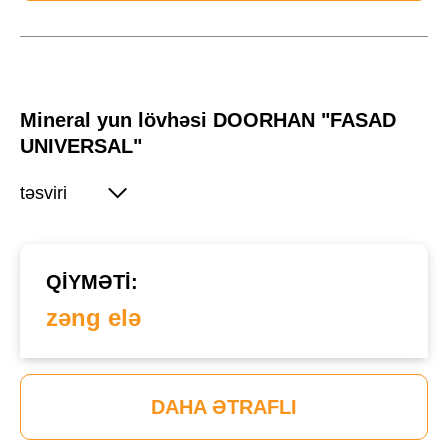
Mineral yun lövhəsi DOORHAN "FASAD
UNIVERSAL"
təsviri
QIYMƏTI:
zəng elə
DAHA ƏTRAFLI