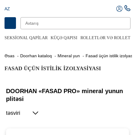
AZ
SEKSIONAL QAPILAR
KÜÇƏ QAPISI
ROLLETLƏR VƏ ROLLET Q
Əsas
Doorhan kataloq
Mineral yun
Fasad üçün istilik izolyasi
FASAD ÜÇÜN ISTILIK IZOLYASIYASI
DOORHAN «FASAD PRO» mineral yunun
plitəsi
təsviri