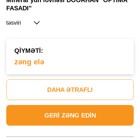
Mineral yun lövhəsi DOORHAN "OPTIMA
FASADI"
təsviri
QIYMƏTI:
zəng elə
DAHA ƏTRAFLI
GERI ZƏNG EDIN