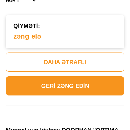
təsviri
QIYMƏTI:
zəng elə
DAHA ƏTRAFLI
GERI ZƏNG EDIN