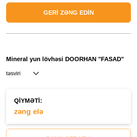
GERI ZƏNG EDIN
Mineral yun lövhəsi DOORHAN "FASAD"
təsviri
QIYMƏTI:
zəng elə