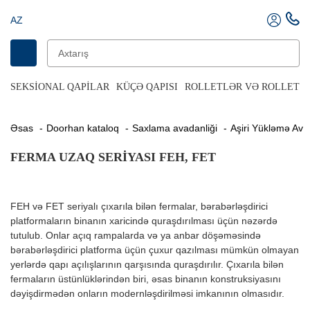
AZ
SEKSIONAL QAPILAR
KÜÇƏ QAPISI
ROLLETLƏR VƏ ROLLET Q
Əsas
Doorhan kataloq
Saxlama avadanliği
Aşiri Yükləmə Ava
FERMA UZAQ SERIYASI FEH, FET
FEH və FET seriyalı çıxarıla bilən fermalar, bərabərləşdirici
platformaların binanın xaricində quraşdırılması üçün nəzərdə
tutulub. Onlar açıq rampalarda və ya anbar döşəməsində
bərabərləşdirici platforma üçün çuxur qazılması mümkün olmayan
yerlərdə qapı açılışlarının qarşısında quraşdırılır. Çıxarıla bilən
fermaların üstünlüklərindən biri, əsas binanın konstruksiyasını
dəyişdirmədən onların modernləşdirilməsi imkanının olmasıdır.