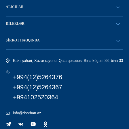
ALICILAR
SİFARİŞ VERİN
DILERLƏR
Konfiqurasiya kataloqu
SATICI OLMAQ
Find a dealer
ŞIRKƏT HAQQINDA
LC-yə giriş
Tariximiz
Bakı şəhəri, Xəzər rayonu, Qala qəsəbəsi Binə küçəsi 33, bina 33
+994(12)5264376
+994(12)5264367
+994102520364
info@doorhan.az