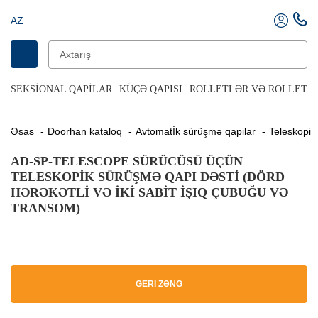
AZ
SEKSIONAL QAPILAR
KÜÇƏ QAPISI
ROLLETLƏR VƏ ROLLET Q
Əsas
Doorhan kataloq
Avtomatİk sürüşmə qapilar
Teleskopi
AD-SP-TELESCOPE SÜRÜCÜSÜ ÜÇÜN
TELESKOPIK SÜRÜŞMƏ QAPI DƏSTI (DÖRD
HƏRƏKƏTLI VƏ IKI SABIT IŞIQ ÇUBUĞU VƏ
TRANSOM)
GERI ZƏNG