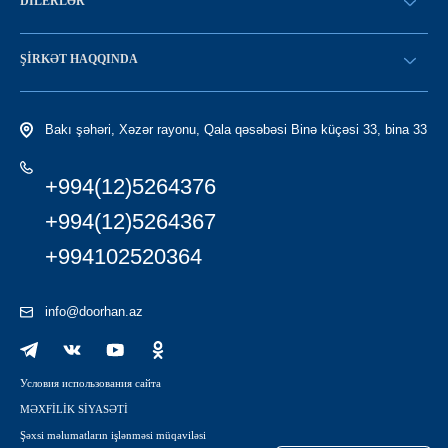
DILERLƏR
Konfiqurasiya kataloqu
SATICI OLMAQ
Find a dealer
ŞIRKƏT HAQQINDA
LC-yə giriş
Tariximiz
Bakı şəhəri, Xəzər rayonu, Qala qəsəbəsi Binə küçəsi 33, bina 33
+994(12)5264376
+994(12)5264367
+994102520364
info@doorhan.az
Условия использования сайта
MƏXFİLİK SİYASƏTİ
Şəxsi məlumatların işlənməsi müqaviləsi