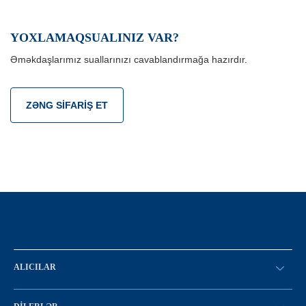
YOXLAMAQSUALINIZ VAR?
Əməkdaşlarımız suallarınızı cavablandırmağa hazırdır.
ZƏNG SIFARIŞ ET
ALICILAR
SİFARİŞ VERİN