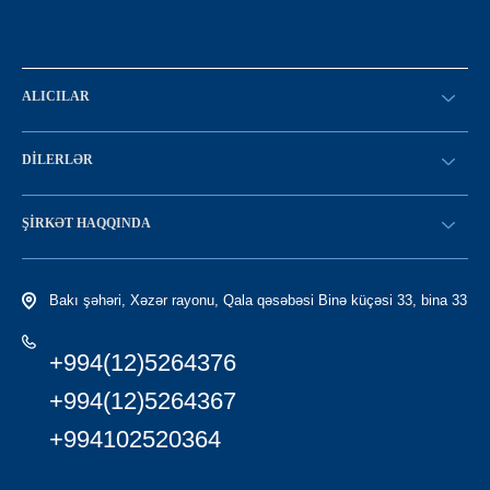
ALICILAR
SİFARİŞ VERİN
DILERLƏR
Konfiqurasiya kataloqu
SATICI OLMAQ
Find a dealer
ŞIRKƏT HAQQINDA
LC-yə giriş
Tariximiz
Bakı şəhəri, Xəzər rayonu, Qala qəsəbəsi Binə küçəsi 33, bina 33
+994(12)5264376
+994(12)5264367
+994102520364