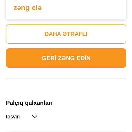
zəng elə
DAHA ƏTRAFLI
GERI ZƏNG EDIN
Palçıq qalxanları
təsviri