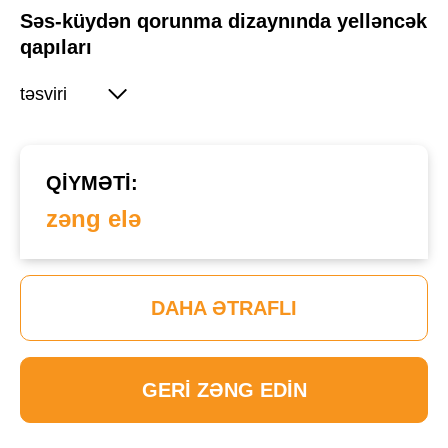
Səs-küydən qorunma dizaynında yelləncək
qapıları
təsviri
QIYMƏTI:
zəng elə
DAHA ƏTRAFLI
GERI ZƏNG EDIN