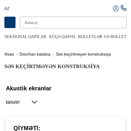
AZ
SEKSIONAL QAPILAR
KÜÇƏ QAPISI
ROLLETLƏR VƏ ROLLET Q
Əsas
Doorhan kataloq
Səs keçirtməyən konstruksiya
SƏS KEÇIRTMƏYƏN KONSTRUKSIYA
Akustik ekranlar
təsviri
QIYMƏTI: