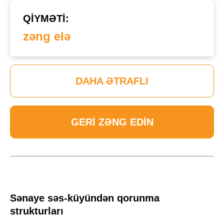
QIYMƏTI:
zəng elə
DAHA ƏTRAFLI
GERI ZƏNG EDIN
Sənaye səs-küyündən qorunma
strukturları