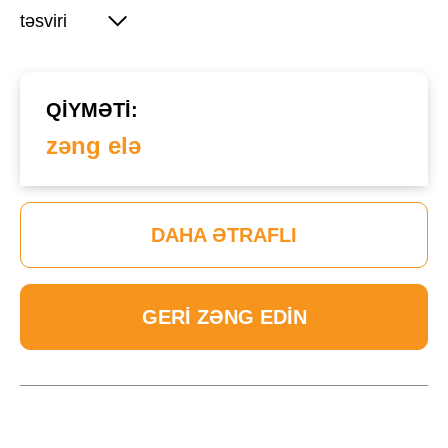
təsviri
QIYMƏTI:
zəng elə
DAHA ƏTRAFLI
GERI ZƏNG EDIN