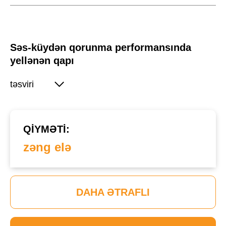
Səs-küydən qorunma performansında
yellənən qapı
təsviri
QIYMƏTI:
zəng elə
DAHA ƏTRAFLI