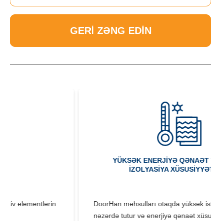
GERI ZƏNG EDIN
YÜKSƏK ENERJIYƏ QƏNAƏT VƏ ISTILIK
IZOLYASIYA XÜSUSIYYƏTLƏRI
DoorHan məhsulları otaqda yüksək istilik izolyasiyasını
nəzərdə tutur və enerjiyə qənaət xüsusiyyətlərinə