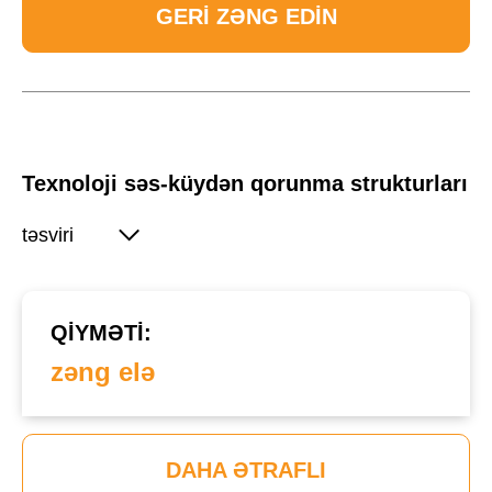
GERI ZƏNG EDIN
Texnoloji səs-küydən qorunma strukturları
təsviri
QIYMƏTI:
zəng elə
DAHA ƏTRAFLI