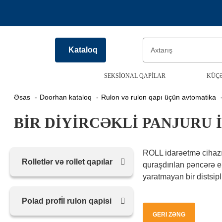
Kataloq
SEKSIONAL QAPILAR
KÜÇƏ
Əsas
Doorhan kataloq
Rulon və rulon qapı üçün avtomatika
BIR DIYIRCƏKLI PANJURU
ROLL idarəetmə cihazı 
Rolletlər və rollet qapılar
quraşdırılan pəncərə e
yaratmayan bir distsip
Polad profİl rulon qapisi
GERI ZƏNG