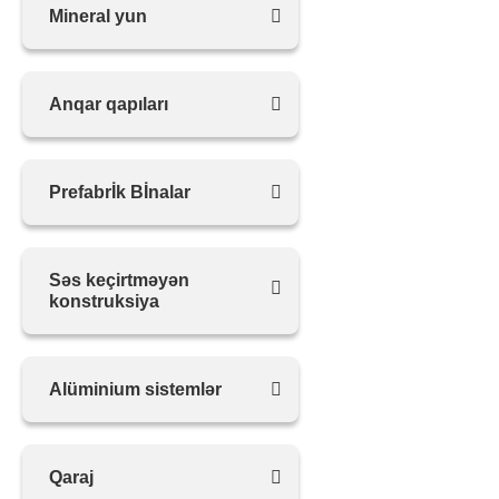
Mineral yun
Anqar qapıları
Prefabrİk Bİnalar
Səs keçirtməyən
konstruksiya
Alüminium sistemlər
Qaraj