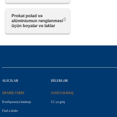
Prokat polad və
alüminiumun rənglənməsi
üçün boyalar və laklar
ALICILAR
DILERLƏR
SİFARİŞ VERİN
SATICI OLMAQ
Konfiqurasiya kataloqu
LC-yə giriş
Find a dealer