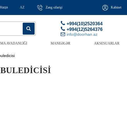
Əlaqə
AZ
Zəng sifarişi
Kabinet
+994(10)2520364
+994(12)5264376
info@doorhan.az
MA AVADANLIĞI
MANEƏLƏR
AKSESUARLAR
uledicisi
BULEDICISI