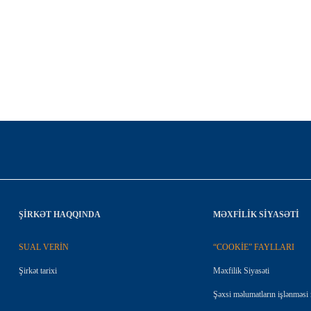
ŞIRKƏT HAQQINDA
MƏXFİLİK SİYASƏTİ
SUAL VERİN
“COOKİE” FAYLLARI
Şirkət tarixi
Məxfilik Siyasəti
Şəxsi məlumatların işlənməsi