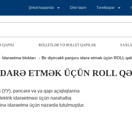
Şirkət haqqında
Diler tapın
Tərəfdaşlar
 QAPISI
ROLLETLƏR VƏ ROLLET QAPILAR
SAXLA
İdarəetmə blokları
Bir diyircəkli panjuru idarə etmək üçün ROLL qəb
 IDARƏ ETMƏK ÜÇÜN ROLL QƏ
(УУ), pəncərə və ya qapı açıqlıqlarına
lektrik idarəetməsi üçün narahatlıq
linə idarəetmə üçün nəzərdə tutulmuşdur.