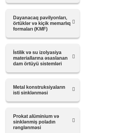
Dayanacaq pavilyonları,
örtüklər və kiçik memarlıq
formaları (KMF)
İstilik və su izolyasiya
materiallarına əsaslanan
dam örtüyü sistemləri
Metal konstruksiyaların
isti sinklənməsi
Prokat alüminium və
sinklənmiş poladın
rənglənməsi