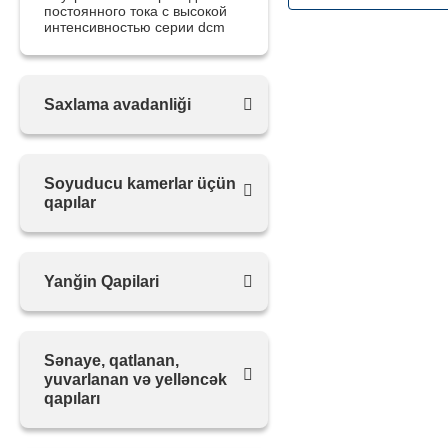
постоянного тока с высокой
интенсивностью серии dcm
Saxlama avadanliği
Soyuducu kamerlar üçün
qapılar
Yanğin Qapilari
Sənaye, qatlanan,
yuvarlanan və yelləncək
qapıları