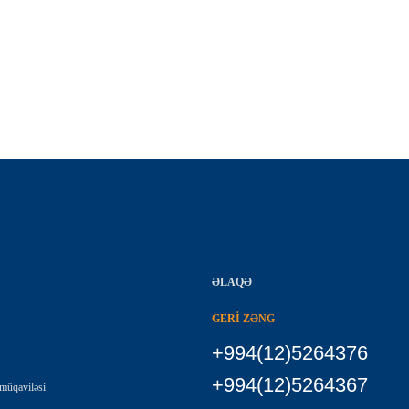
ƏLAQƏ
GERİ ZƏNG
+994(12)5264376
+994(12)5264367
 müqaviləsi