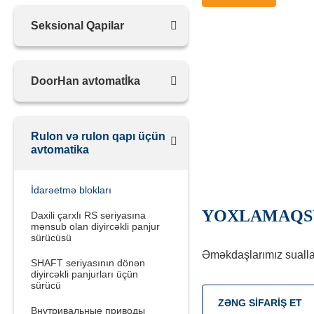
Seksional Qapilar
DoorHan avtomatİka
Rulon və rulon qapı üçün
avtomatika
İdarəetmə blokları
YOXLAMAQSU
Daxili çarxlı RS seriyasına
mənsub olan diyircəkli panjur
sürücüsü
Əməkdaşlarımız suallar
SHAFT seriyasının dönən
diyircəkli panjurları üçün
sürücü
ZƏNG SIFARIŞ ET
Внутривальные приводы