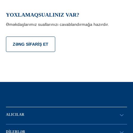
YOXLAMAQSUALINIZ VAR?
Əməkdaşlarımız suallarınızı cavablandırmağa hazırdır.
ZƏNG SIFARIŞ ET
ALICILAR
SİFARİŞ VERİN
DILERLƏR