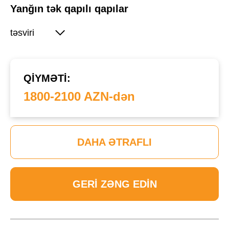
Yanğın tək qapılı qapılar
təsviri
QIYMƏTI:
1800-2100 AZN-dən
DAHA ƏTRAFLI
GERI ZƏNG EDIN