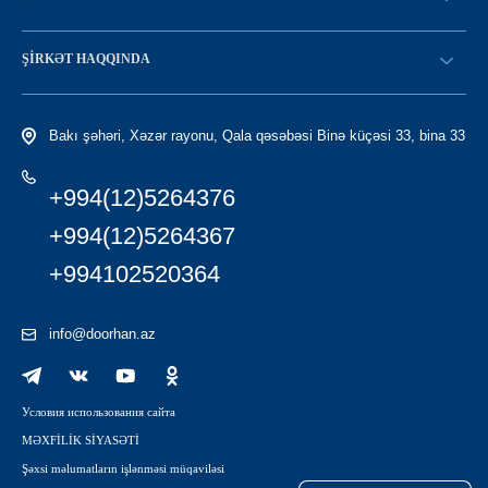
Konfiqurasiya kataloqu
SATICI OLMAQ
Find a dealer
ŞIRKƏT HAQQINDA
LC-yə giriş
Tariximiz
Bakı şəhəri, Xəzər rayonu, Qala qəsəbəsi Binə küçəsi 33, bina 33
+994(12)5264376
+994(12)5264367
+994102520364
info@doorhan.az
Условия использования сайта
MƏXFİLİK SİYASƏTİ
Şəxsi məlumatların işlənməsi müqaviləsi