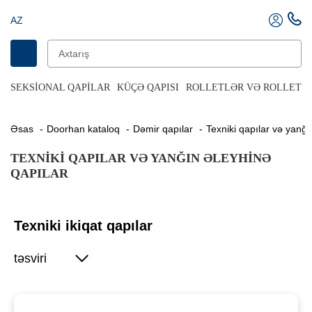
AZ
SEKSIONAL QAPILAR
KÜÇƏ QAPISI
ROLLETLƏR VƏ ROLLET Q
Əsas
Doorhan kataloq
Dəmir qapılar
Texniki qapılar və yanğ
TEXNIKI QAPILAR VƏ YANĞIN ƏLEYHINƏ
QAPILAR
Texniki ikiqat qapılar
təsviri