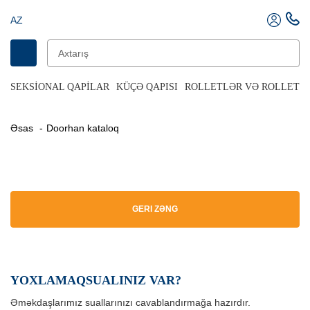
AZ
SEKSIONAL QAPILAR
KÜÇƏ QAPISI
ROLLETLƏR VƏ ROLLET Q
Əsas
Doorhan kataloq
GERI ZƏNG
YOXLAMAQSUALINIZ VAR?
Əməkdaşlarımız suallarınızı cavablandırmağa hazırdır.