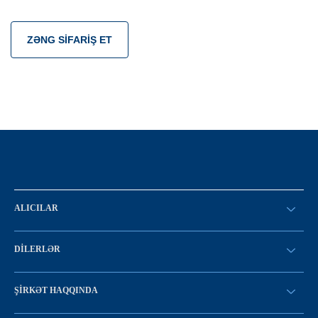
ZƏNG SIFARIŞ ET
ALICILAR
SİFARİŞ VERİN
DILERLƏR
Konfiqurasiya kataloqu
SATICI OLMAQ
Find a dealer
ŞIRKƏT HAQQINDA
LC-yə giriş
Tariximiz