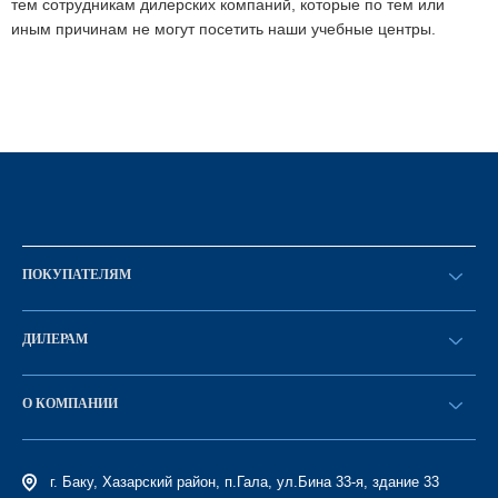
тем сотрудникам дилерских компаний, которые по тем или
иным причинам не могут посетить наши учебные центры.
ПОКУПАТЕЛЯМ
Оформить заказ
ДИЛЕРАМ
Каталог
Стать дилером
Найти дилера
О КОМПАНИИ
Вход в ЛК
История компании
г. Баку, Хазарский район, п.Гала, ул.Бина 33-я, здание 33