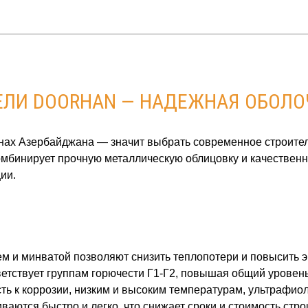
ЛИ DOORHAN — НАДЕЖНАЯ ОБОЛО
ионах Азербайджана — значит выбрать современное строите
мбинирует прочную металлическую облицовку и качественн
ии.
м и минватой позволяют снизить теплопотери и повысить 
тствует группам горючести Г1‑Г2, повышая общий уровень
ть к коррозии, низким и высоким температурам, ультрафиол
ваются быстро и легко, что снижает сроки и стоимость стро